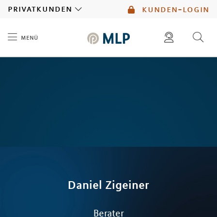
MLP
privatkunden
kunden-login
menü
Inhalt
diese website durchsuchen
mlp berater finden
Daniel
Zigeiner
Berater