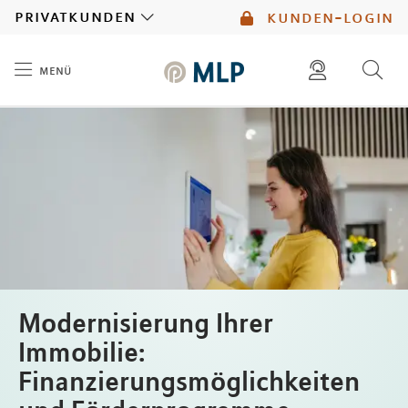
MLP
privatkunden
kunden-login
menü
Inhalt
diese website durchsuchen
mlp berater finden
Modernisierung Ihrer
Immobilie:
Finanzierungsmöglichkeiten