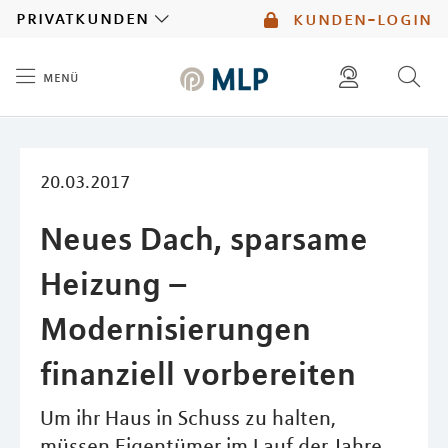
MLP
privatkunden
kunden-login
menü
Inhalt
diese website durchsuchen
mlp berater finden
20.03.2017
Neues Dach, sparsame
Heizung –
Modernisierungen
finanziell vorbereiten
Um ihr Haus in Schuss zu halten,
müssen Eigentümer im Lauf der Jahre