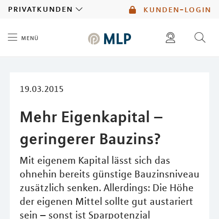
MLP
privatkunden
kunden-login
menü
Inhalt
diese website durchsuchen
mlp berater finden
19.03.2015
Mehr Eigenkapital –
geringerer Bauzins?
Mit eigenem Kapital lässt sich das
ohnehin bereits günstige Bauzinsniveau
zusätzlich senken. Allerdings: Die Höhe
der eigenen Mittel sollte gut austariert
sein – sonst ist Sparpotenzial