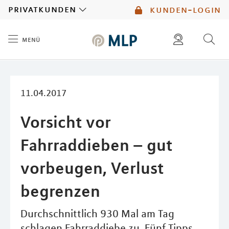
MLP
privatkunden
kunden-login
menü
Inhalt
diese website durchsuchen
mlp berater finden
11.04.2017
Vorsicht vor
Fahrraddieben – gut
vorbeugen, Verlust
begrenzen
Durchschnittlich 930 Mal am Tag
schlagen Fahrraddiebe zu. Fünf Tipps