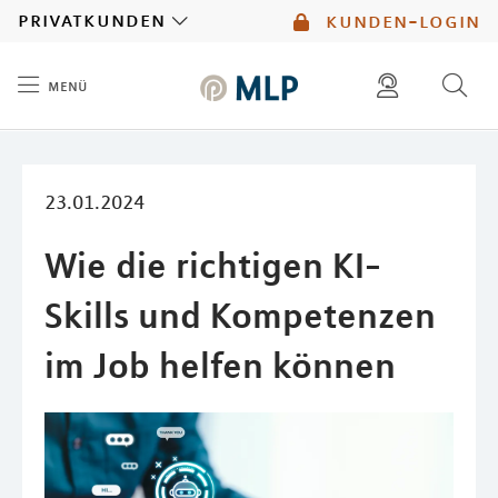
MLP
privatkunden
kunden-login
menü
Inhalt
diese website durchsuchen
mlp berater finden
23.01.2024
Wie die richtigen KI-
Skills und Kompetenzen
im Job helfen können