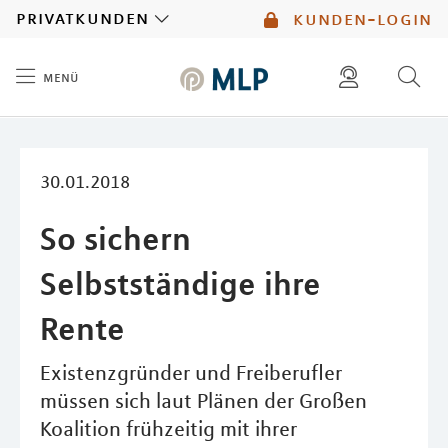
MLP
privatkunden
kunden-login
menü
Inhalt
diese website durchsuchen
mlp berater finden
30.01.2018
So sichern
Selbstständige ihre
Rente
Existenzgründer und Freiberufler
müssen sich laut Plänen der Großen
Koalition frühzeitig mit ihrer